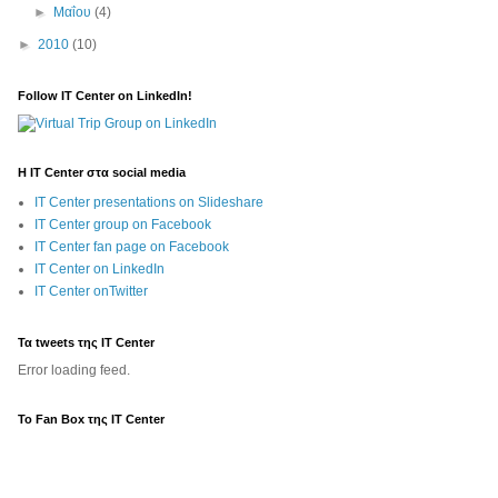
►
Μαΐου
(4)
►
2010
(10)
Follow IT Center on LinkedIn!
Η IT Center στα social media
IT Center presentations on Slideshare
IT Center group on Facebook
IT Center fan page on Facebook
IT Center on LinkedIn
IT Center onTwitter
Τα tweets της IT Center
Error loading feed.
To Fan Box της IT Center