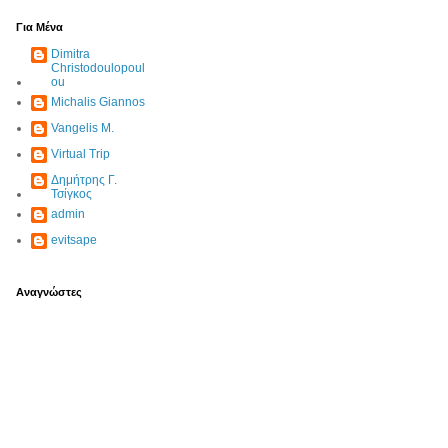
Για Μένα
Dimitra
Christodoulopoul
ou
Michalis Giannos
Vangelis M.
Virtual Trip
Δημήτρης Γ.
Τσίγκος
admin
evitsape
Αναγνώστες