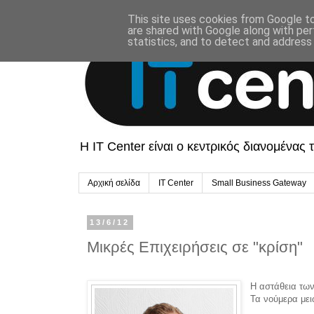
This site uses cookies from Google to 
are shared with Google along with per
statistics, and to detect and address
Η ΙΤ Center είναι ο κεντρικός διανομένας
Αρχική σελίδα
IT Center
Small Business Gateway
13/6/12
Μικρές Επιχειρήσεις σε "κρίση"
Η αστάθεια των
Τα νούμερα μει