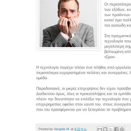
Οι περισσότερο
των εξόδων, κυ
των προϊόντων 
κοπεί προ πολλ
πιο ουσιώδη κο
Στη πραγματικ
τεχνολογία που
μεγαλύτερη ση
βελτιωμένη από
τζίρου.
Η τεχνολογία παρέχει πλέον ένα πλήθος από εργαλεία γ
περισσότεροι ευχαριστημένοι πελάτες και συνεργάτες.
ομάδα.
Παραδοσιακά, οι μικρές επιχειρήσεις δεν είχαν πρόσβα
Διαδικτύου όμως, όλες οι προκαταλήψεις και τα εμπόδι
πλέον την δυνατότητα να επιλέξει την τεχνολογία που 
επιχειρηματίας οφείλει στον εαυτό του, στους συνεργάτ
που του προσφέρονται για να ξεπεράσει τα προβλήματα 
Posted by
Vangelis M.
at
4:22 π.μ.