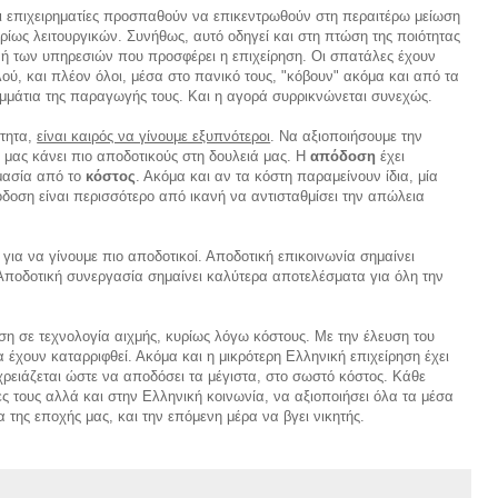
ι επιχειρηματίες προσπαθούν να επικεντρωθούν στη περαιτέρω μείωση
ρίως λειτουργικών. Συνήθως, αυτό οδηγεί και στη πτώση της ποιότητας
ή των υπηρεσιών που προσφέρει η επιχείρηση. Οι σπατάλες έχουν
ού, και πλέον όλοι, μέσα στο πανικό τους, "κόβουν" ακόμα και από τα
μμάτια της παραγωγής τους. Και η αγορά συρρικνώνεται συνεχώς.
ότητα,
είναι καιρός να γίνουμε εξυπνότεροι
. Να αξιοποιήσουμε την
 μας κάνει πιο αποδοτικούς στη δουλειά μας. Η
απόδοση
έχει
μασία από το
κόστος
. Ακόμα και αν τα κόστη παραμείνουν ίδια, μία
δοση είναι περισσότερο από ικανή να αντισταθμίσει την απώλεια
ια να γίνουμε πιο αποδοτικοί. Αποδοτική επικοινωνία σημαίνει
 Αποδοτική συνεργασία σημαίνει καλύτερα αποτελέσματα για όλη την
ση σε τεχνολογία αιχμής, κυρίως λόγω κόστους. Με την έλευση του
α έχουν καταρριφθεί. Ακόμα και η μικρότερη Ελληνική επιχείρηση έχει
χρειάζεται ώστε να αποδόσει τα μέγιστα, στο σωστό κόστος. Κάθε
ες τους αλλά και στην Ελληνική κοινωνία, να αξιοποιήσει όλα τα μέσα
της εποχής μας, και την επόμενη μέρα να βγει νικητής.