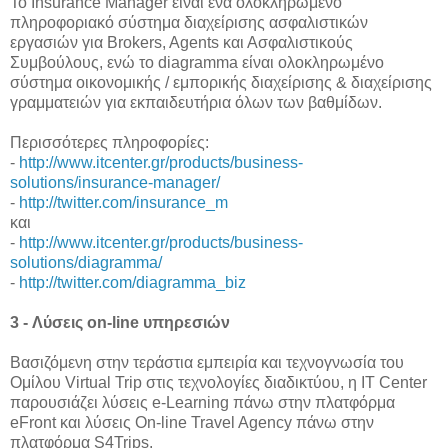
To Insurance Manager είναι ένα ολοκληρωμένο
πληροφοριακό σύστημα διαχείρισης ασφαλιστικών
εργασιών για Brokers, Agents και Ασφαλιστικούς
Συμβούλους, ενώ το diagramma
είναι ολοκληρωμένο
σύστημα οικονομικής / εμπορικής διαχείρισης & διαχείρισης
γραμματειών για εκπαιδευτήρια όλων των βαθμίδων.
Περισσότερες πληροφορίες:
-
http://www.itcenter.gr/products/business-
solutions/insurance-manager/
-
http://twitter.com/insurance_m
και
-
http://www.itcenter.gr/products/business-
solutions/diagramma/
-
http://twitter.com/diagramma_biz
3 - Λύσεις on-line υπηρεσιών
Βασιζόμενη στην τεράστια εμπειρία και τεχνογνωσία του
Ομίλου Virtual Trip στις τεχνολογίες διαδικτύου, η IT Center
παρουσιάζει λύσεις e-Learning πάνω στην πλατφόρμα
eFront και λύσεις On-line Travel Agency πάνω στην
πλατφόρμα S4Trips.