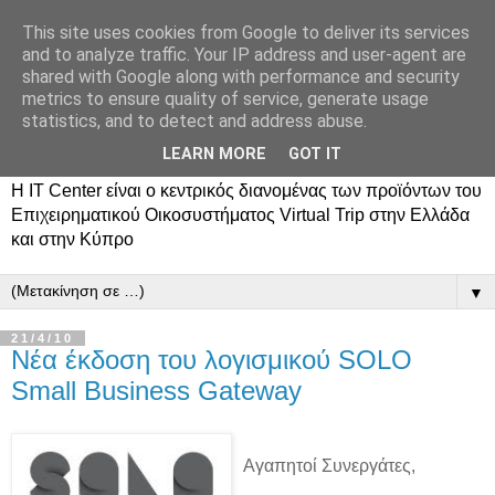
This site uses cookies from Google to deliver its services
and to analyze traffic. Your IP address and user-agent are
shared with Google along with performance and security
metrics to ensure quality of service, generate usage
statistics, and to detect and address abuse.
LEARN MORE
GOT IT
Η ΙΤ Center είναι ο κεντρικός διανομένας των προϊόντων του
Επιχειρηματικού Οικοσυστήματος Virtual Trip στην Ελλάδα
και στην Κύπρο
▼
21/4/10
Νέα έκδοση του λογισμικού SOLO
Small Business Gateway
Αγαπητοί Συνεργάτες,